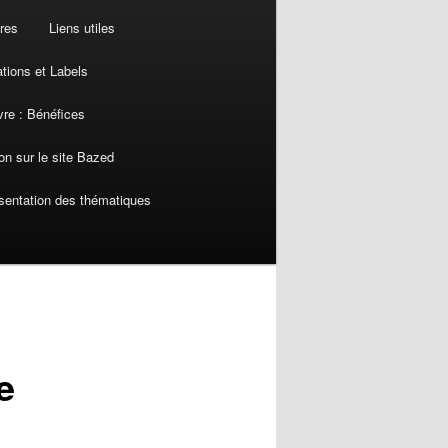
res
Liens utiles
ations et Labels
re : Bénéfices
on sur le site Bazed
sentation des thématiques
e