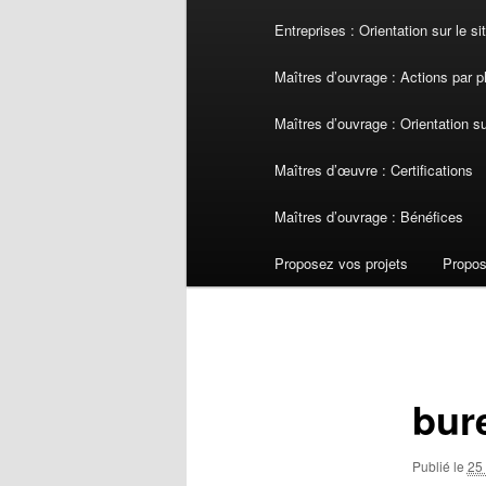
Entreprises : Orientation sur le s
Maîtres d’ouvrage : Actions par 
Maîtres d’ouvrage : Orientation s
Maîtres d’œuvre : Certifications
Maîtres d’ouvrage : Bénéfices
Proposez vos projets
Propos
Navigation
des
images
bur
Publié le
25