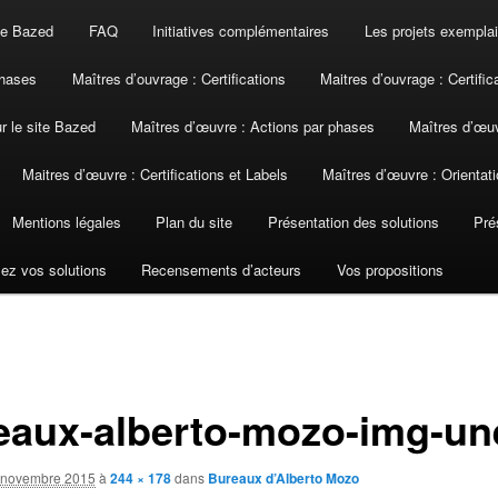
ite Bazed
FAQ
Initiatives complémentaires
Les projets exemplai
phases
Maîtres d’ouvrage : Certifications
Maitres d’ouvrage : Certific
ur le site Bazed
Maîtres d’œuvre : Actions par phases
Maîtres d’œuv
Maitres d’œuvre : Certifications et Labels
Maîtres d’œuvre : Orientati
Mentions légales
Plan du site
Présentation des solutions
Pré
ez vos solutions
Recensements d’acteurs
Vos propositions
eaux-alberto-mozo-img-un
 novembre 2015
à
244 × 178
dans
Bureaux d’Alberto Mozo