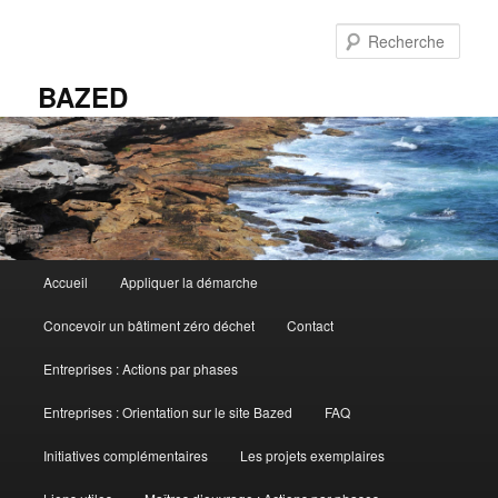
Aller
au
Rech
contenu
principal
BAZED
Menu
Accueil
Appliquer la démarche
principal
Concevoir un bâtiment zéro déchet
Contact
Entreprises : Actions par phases
Entreprises : Orientation sur le site Bazed
FAQ
Initiatives complémentaires
Les projets exemplaires