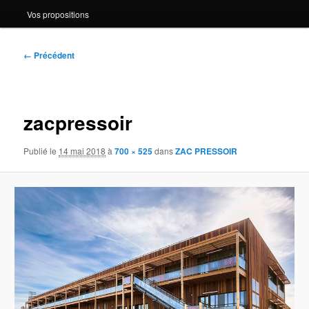
Vos propositions
Navigation
← Précédent
des
images
zacpressoir
Publié le
14 mai 2018
à
700 × 525
dans
ZAC PRESSOIR