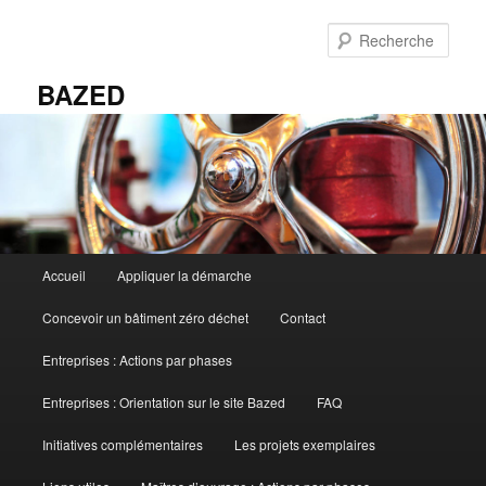
Aller
au
Rech
contenu
principal
BAZED
Menu
Accueil
Appliquer la démarche
principal
Concevoir un bâtiment zéro déchet
Contact
Entreprises : Actions par phases
Entreprises : Orientation sur le site Bazed
FAQ
Initiatives complémentaires
Les projets exemplaires