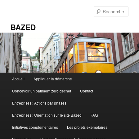
Aller
au
Rech
contenu
principal
BAZED
Menu
Accueil
Appliquer la démarche
principal
Concevoir un bâtiment zéro déchet
Contact
Entreprises : Actions par phases
Entreprises : Orientation sur le site Bazed
FAQ
Initiatives complémentaires
Les projets exemplaires