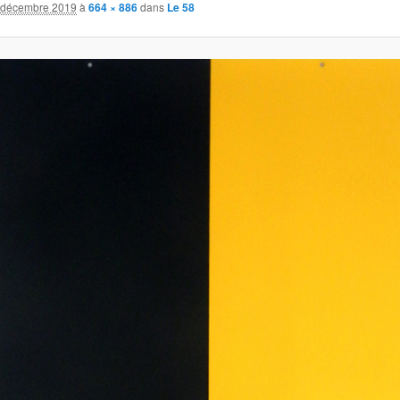
 décembre 2019
à
664 × 886
dans
Le 58