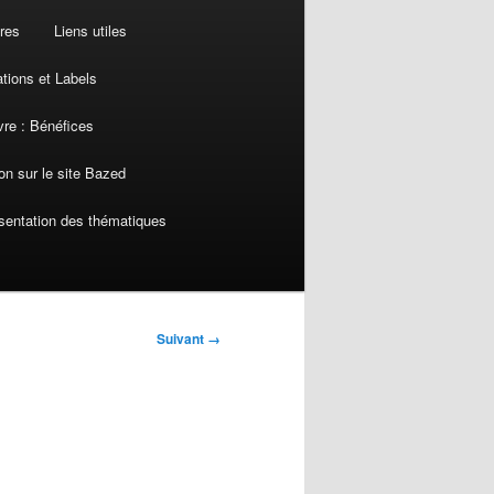
res
Liens utiles
ations et Labels
re : Bénéfices
on sur le site Bazed
sentation des thématiques
Suivant →