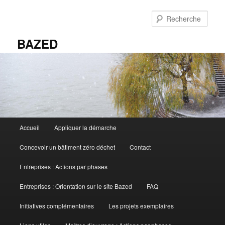
Aller
au
Rech
contenu
principal
BAZED
Menu
Accueil
Appliquer la démarche
principal
Concevoir un bâtiment zéro déchet
Contact
Entreprises : Actions par phases
Entreprises : Orientation sur le site Bazed
FAQ
Initiatives complémentaires
Les projets exemplaires