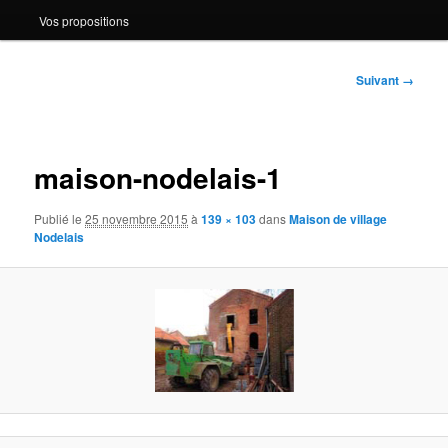
Vos propositions
Navigation
Suivant →
des
images
maison-nodelais-1
Publié le
25 novembre 2015
à
139 × 103
dans
Maison de village
Nodelais