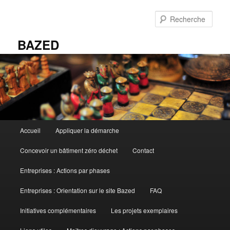
Aller
au
Rech
contenu
principal
BAZED
Menu
Accueil
Appliquer la démarche
principal
Concevoir un bâtiment zéro déchet
Contact
Entreprises : Actions par phases
Entreprises : Orientation sur le site Bazed
FAQ
Initiatives complémentaires
Les projets exemplaires