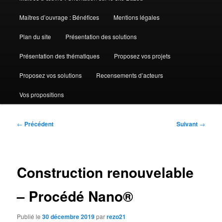
Maîtres d’ouvrage : Bénéfices
Mentions légales
Plan du site
Présentation des solutions
Présentation des thématiques
Proposez vos projets
Proposez vos solutions
Recensements d’acteurs
Vos propositions
Navigation
←
Précédent
Suivant
→
des
articles
Construction renouvelable
– Procédé Nano®
Publié le
30 décembre 2019
par
rezo21