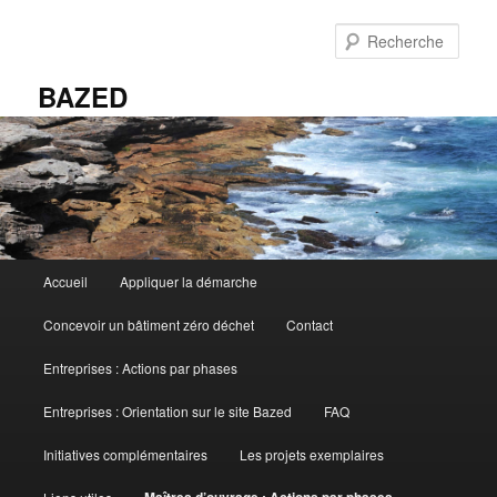
Aller
au
Rech
contenu
principal
BAZED
Menu
Accueil
Appliquer la démarche
principal
Concevoir un bâtiment zéro déchet
Contact
Entreprises : Actions par phases
Entreprises : Orientation sur le site Bazed
FAQ
Initiatives complémentaires
Les projets exemplaires
Maîtres d’ouvrage : Actions par phases