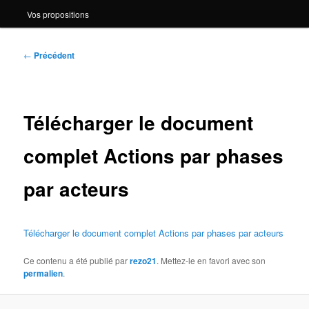
Vos propositions
Navigation
←
Précédent
des
articles
Télécharger le document
complet Actions par phases
par acteurs
Télécharger le document complet Actions par phases par acteurs
Ce contenu a été publié par
rezo21
. Mettez-le en favori avec son
permalien
.