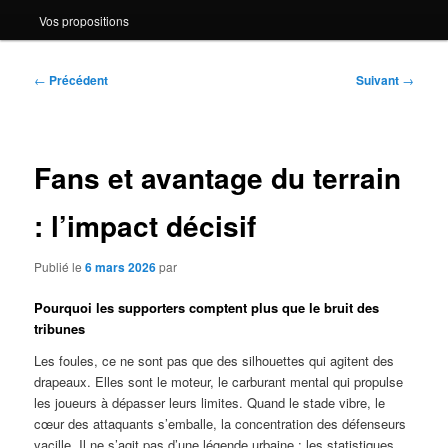
Vos propositions
Navigation
←
Précédent
Suivant
→
des
articles
Fans et avantage du terrain
: l’impact décisif
Publié le
6 mars 2026
par
Pourquoi les supporters comptent plus que le bruit des
tribunes
Les foules, ce ne sont pas que des silhouettes qui agitent des
drapeaux. Elles sont le moteur, le carburant mental qui propulse
les joueurs à dépasser leurs limites. Quand le stade vibre, le
cœur des attaquants s’emballe, la concentration des défenseurs
vacille. Il ne s’agit pas d’une légende urbaine : les statistiques