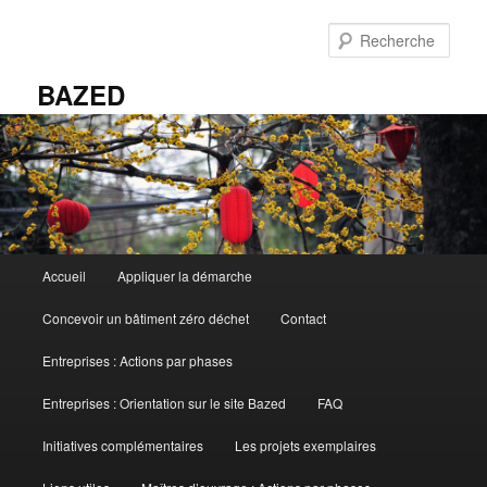
Aller
au
Rech
contenu
principal
BAZED
Menu
Accueil
Appliquer la démarche
principal
Concevoir un bâtiment zéro déchet
Contact
Entreprises : Actions par phases
Entreprises : Orientation sur le site Bazed
FAQ
Initiatives complémentaires
Les projets exemplaires