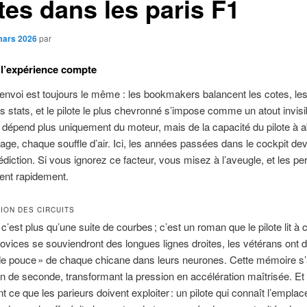
tes dans les paris F1
mars 2026
par
l’expérience compte
envoi est toujours le même : les bookmakers balancent les cotes, les
es stats, et le pilote le plus chevronné s’impose comme un atout invis
e dépend plus uniquement du moteur, mais de la capacité du pilote à 
age, chaque souffle d’air. Ici, les années passées dans le cockpit de
rédiction. Si vous ignorez ce facteur, vous misez à l’aveugle, et les pe
ent rapidement.
ION DES CIRCUITS
 c’est plus qu’une suite de courbes ; c’est un roman que le pilote lit à
novices se souviendront des longues lignes droites, les vétérans ont 
de pouce » de chaque chicane dans leurs neurones. Cette mémoire s’
on de seconde, transformant la pression en accélération maîtrisée. Et 
 ce que les parieurs doivent exploiter : un pilote qui connaît l’empla