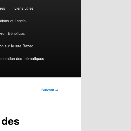
res
Liens utiles
ations et Labels
re : Bénéfices
on sur le site Bazed
sentation des thématiques
Suivant
→
e des