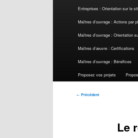
Entreprises : Orientation sur le s
Maîtres d’ouvrage : Actions par 
Maîtres d’ouvrage : Orientation s
Maîtres d’œuvre : Certifications
Maîtres d’ouvrage : Bénéfices
Proposez vos projets
Propos
Navigation
←
Précédent
des
articles
Le r