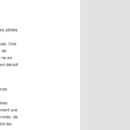
s pilotes
s
 pas. Une
s de
i ne se
t décisif.
nces
phes
onnent une
ominés, de
ère les