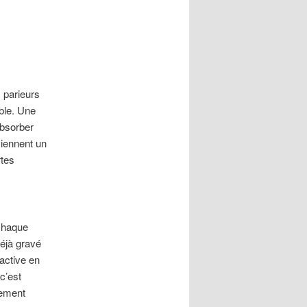
 parieurs
ible. Une
absorber
viennent un
rtes
 chaque
déjà gravé
active en
c’est
cement