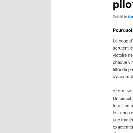
pilo
Publié le
6 
Pourquoi 
Le coup d’
scrutent l
victoire n
chaque vir
filtre de p
s’accumul
MÉMORISAT
Un circuit,
tour. Les 
le « coup 
une fracti
exactement