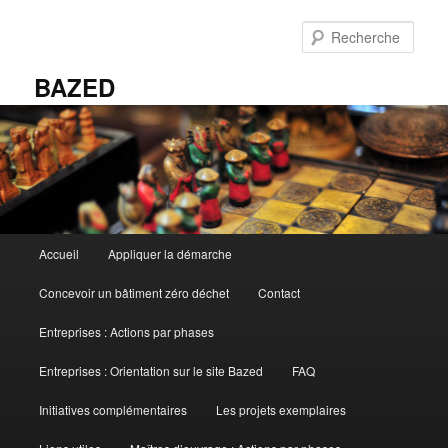
Aller
au
Rech
contenu
principal
BAZED
Menu
Accueil
Appliquer la démarche
principal
Concevoir un bâtiment zéro déchet
Contact
Entreprises : Actions par phases
Entreprises : Orientation sur le site Bazed
FAQ
Initiatives complémentaires
Les projets exemplaires