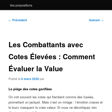
Vos propositions
Navigation
←
Précédent
Suivant
→
des
articles
Les Combattants avec
Cotes Élevées : Comment
Évaluer la Value
Publié le
6 mars 2026
par
Le piège des cotes gonflées
On voit souvent les cotes qui flambent comme des fusées,
promettant un jackpot. Mais c’est un mirage : l’émotion crasse et
le buzz masquent la vraie valeur. Si vous ne décortiquez rien