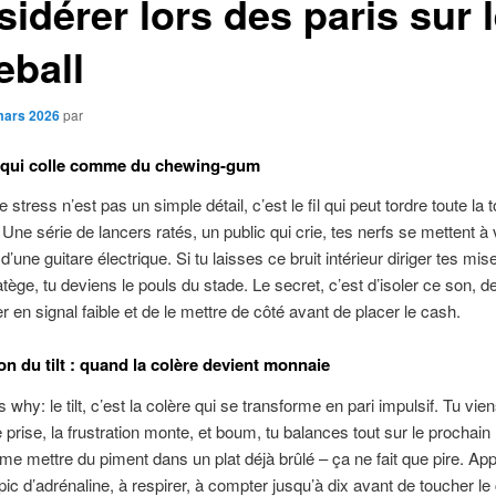
idérer lors des paris sur 
eball
mars 2026
par
s qui colle comme du chewing-gum
 stress n’est pas un simple détail, c’est le fil qui peut tordre toute la t
 Une série de lancers ratés, un public qui crie, tes nerfs se mettent à v
’une guitare électrique. Si tu laisses ce bruit intérieur diriger tes mis
atège, tu deviens le pouls du stade. Le secret, c’est d’isoler ce son, de
r en signal faible et de le mettre de côté avant de placer le cash.
on du tilt : quand la colère devient monnaie
 why: le tilt, c’est la colère qui se transforme en pari impulsif. Tu vie
 prise, la frustration monte, et boum, tu balances tout sur le prochain 
e mettre du piment dans un plat déjà brûlé – ça ne fait que pire. Ap
pic d’adrénaline, à respirer, à compter jusqu’à dix avant de toucher le 