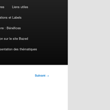
res
Liens utiles
ations et Labels
re : Bénéfices
on sur le site Bazed
sentation des thématiques
Suivant
→