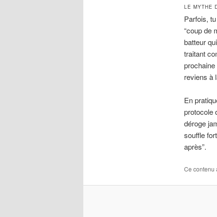
LE MYTHE 
Parfois, tu
“coup de m
batteur qu
traitant c
prochaine 
reviens à 
En pratiqu
protocole d
déroge jam
souffle fo
après”.
Ce contenu 