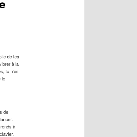
le
oile de tes
ibrer à la
es, tu n’es
 le
ns de
lancer.
prends à
clavier.