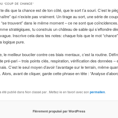
DU “COUP DE CHANCE”
 te dis que la chance est de ton côté, que le sort t’a souri. C’est le pi
aître” qui n’existe pas vraiment. Un tirage au sort, une série de cou
i “se trouvent” dans le même moment – ce ne sont que coïncidences.
omme stratégiques, tu construis un château de sable qui s’effondre dès
vague. Inscrive cela dans tes notes: chaque fois que le mot “chance” 
la logique pure.
e, le meilleur bouclier contre ces biais mentaux, c’est la routine. Défin
e pré‑pari – trois points clés, respiration, vérification des données – e
ais. C’est le seul moyen d’avoir l’avantage sur le terrain, même quan
rt. Alors, avant de cliquer, garde cette phrase en tête : “Analyse d’abo
a été publié dans Non classé par
. Mettez-le en favori avec son
permalien
.
Fièrement propulsé par WordPress