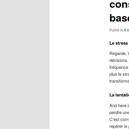
cons
bas
Publié le
6 
Le stres
Regarde, le
décisions.
fréquence d
plus le str
transforme
La tentati
And here is
perdre une
C’est comm
repérer le 