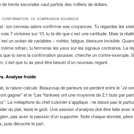
de trente secondes vaut parfois des milliers de dollars.
DE CONFIRMATION, CE COMPAGNON SOURNOIS
eal : ton cerveau adore confirmer ses croyances. Tu regardes les stat
 vois 7 victoires sur 10, tu te dis que c’est une certitude. Mais la réali
c’est un océan de variables – météo, fatigue, blessure invisible. Quan
 même refrain, tu fermeras les yeux sur les signaux contraires. La règl
s que tu sens la confirmation pousser, cherche un contre‑exemple. Si
en, c’est que tu as peut‑être besoin d’un nouveau regard.
s. Analyse froide
t, la raison calcule. Beaucoup de parieurs se perdent entre le “Je se
nt gagner” et le “Les Yankees ont une moyenne de 2,1 buts par part
x”. La métaphore du chef cuisinier s’applique : ne laisse pas le parfu
der du plat, teste le goût. Une session d’analyse doit être faite avec 
rgien, pas avec la passion d’un supporter. Note chaque donnée, pèse 
s, puis décoche le pari.