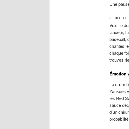
Une pause 
LE BIAIS 
Voici le d
lanceur, tu
baseball, 
chantes le
chaque foi
trouves ri
Émotion v
Le cœur ba
Yankees vo
les Red So
sauce déci
d’un chiru
probabilité