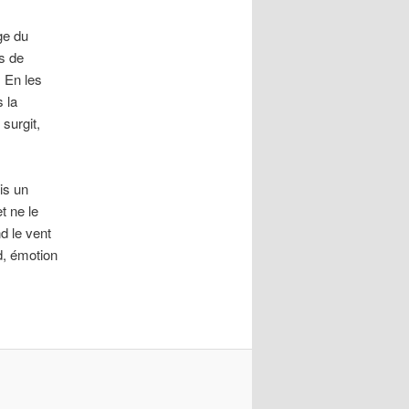
ège du
ps de
 En les
 la
surgit,
is un
t ne le
d le vent
rd, émotion