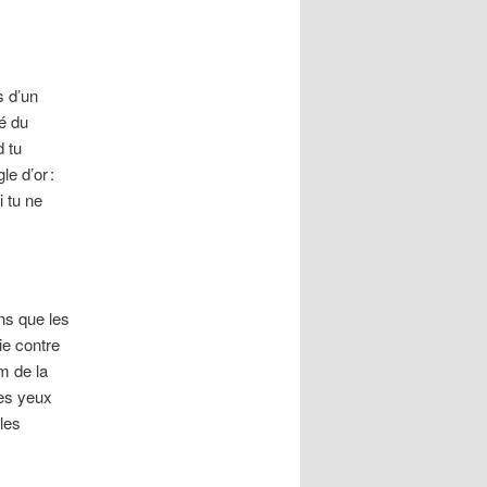
s d’un
té du
d tu
e d’or :
 tu ne
ns que les
ie contre
m de la
les yeux
les