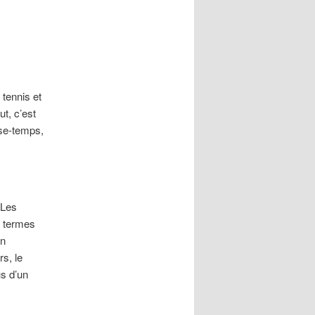
tennis et
t, c’est
sse-temps,
 Les
e termes
on
s, le
us d’un