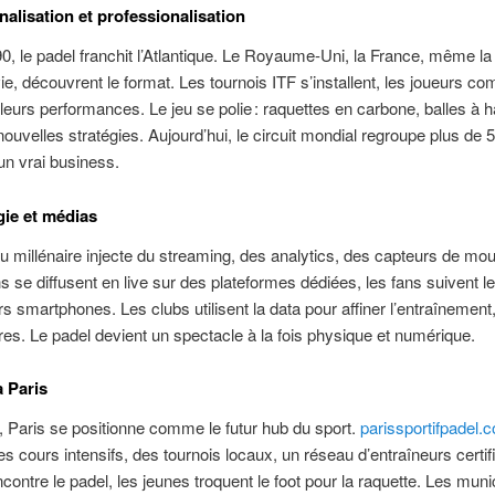
nalisation et professionalisation
0, le padel franchit l’Atlantique. Le Royaume-Uni, la France, même la
e, découvrent le format. Les tournois ITF s’installent, les joueurs 
 leurs performances. Le jeu se polie : raquettes en carbone, balles à 
nouvelles stratégies. Aujourd’hui, le circuit mondial regroupe plus de 
 un vrai business.
ie et médias
 millénaire injecte du streaming, des analytics, des capteurs de m
 se diffusent en live sur des plateformes dédiées, les fans suivent l
rs smartphones. Les clubs utilisent la data pour affiner l’entraînement,
res. Le padel devient un spectacle à la fois physique et numérique.
à Paris
 Paris se positionne comme le futur hub du sport.
parissportifpadel.
s cours intensifs, des tournois locaux, un réseau d’entraîneurs certif
encontre le padel, les jeunes troquent le foot pour la raquette. Les muni