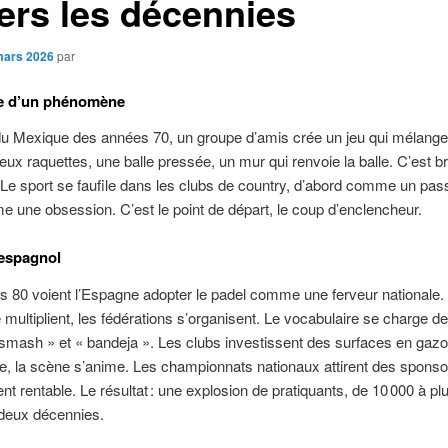
vers les décennies
mars 2026
par
e d’un phénomène
u Mexique des années 70, un groupe d’amis crée un jeu qui mélange 
ux raquettes, une balle pressée, un mur qui renvoie la balle. C’est bru
Le sport se faufile dans les clubs de country, d’abord comme un pa
 une obsession. C’est le point de départ, le coup d’enclencheur.
espagnol
 80 voient l’Espagne adopter le padel comme une ferveur nationale.
e multiplient, les fédérations s’organisent. Le vocabulaire se charge d
mash » et « bandeja ». Les clubs investissent des surfaces en gaz
e, la scène s’anime. Les championnats nationaux attirent des sponsor
ent rentable. Le résultat : une explosion de pratiquants, de 10 000 à pl
 deux décennies.