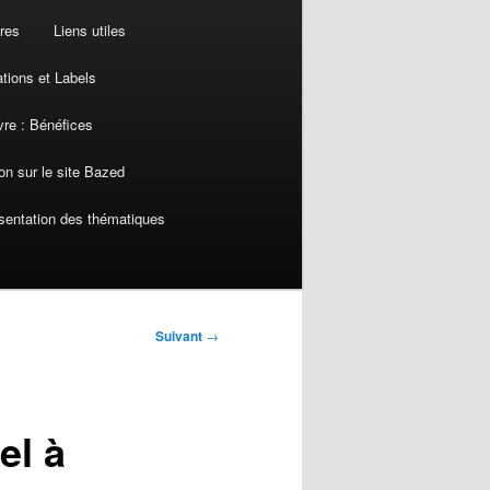
res
Liens utiles
ations et Labels
re : Bénéfices
on sur le site Bazed
sentation des thématiques
Suivant
→
el à