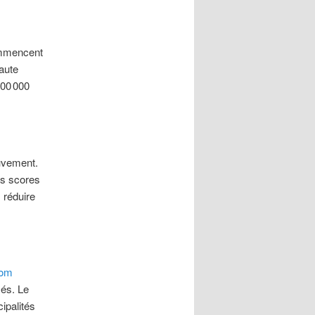
commencent
haute
500 000
ouvement.
es scores
 réduire
com
iés. Le
cipalités