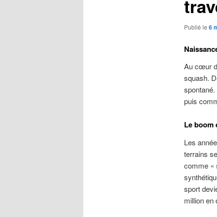
tra
Publié le
6 
Naissanc
Au cœur d
squash. De
spontané. 
puis comme
Le boom 
Les années
terrains s
comme « s
synthétiqu
sport devi
million en