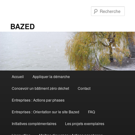
Aller
au
Rech
contenu
principal
BAZED
Menu
Accueil
Appliquer la démarche
principal
Concevoir un bâtiment zéro déchet
Contact
Entreprises : Actions par phases
Entreprises : Orientation sur le site Bazed
FAQ
Initiatives complémentaires
Les projets exemplaires