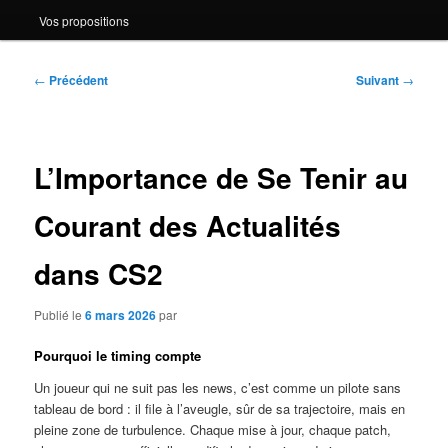
Vos propositions
Navigation
←
Précédent
Suivant
→
des
articles
L’Importance de Se Tenir au
Courant des Actualités
dans CS2
Publié le
6 mars 2026
par
Pourquoi le timing compte
Un joueur qui ne suit pas les news, c’est comme un pilote sans
tableau de bord : il file à l’aveugle, sûr de sa trajectoire, mais en
pleine zone de turbulence. Chaque mise à jour, chaque patch,