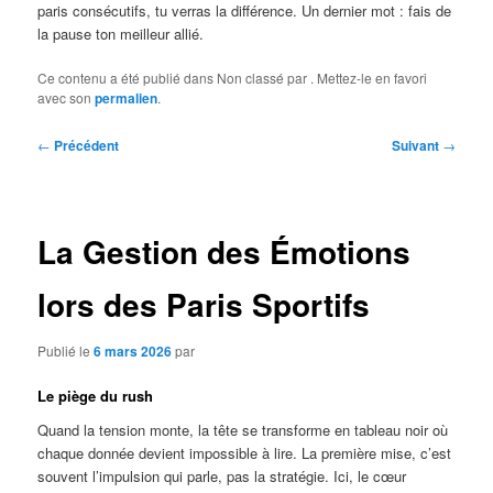
paris consécutifs, tu verras la différence. Un dernier mot : fais de
la pause ton meilleur allié.
Ce contenu a été publié dans Non classé par
. Mettez-le en favori
avec son
permalien
.
Navigation
←
Précédent
Suivant
→
des
articles
La Gestion des Émotions
lors des Paris Sportifs
Publié le
6 mars 2026
par
Le piège du rush
Quand la tension monte, la tête se transforme en tableau noir où
chaque donnée devient impossible à lire. La première mise, c’est
souvent l’impulsion qui parle, pas la stratégie. Ici, le cœur