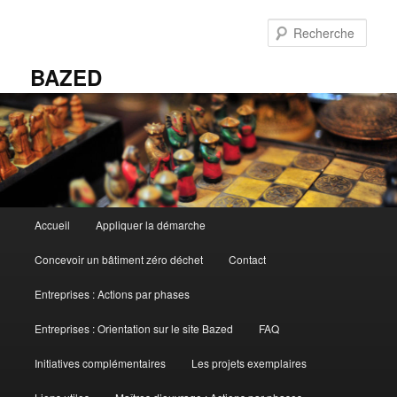
Aller
au
Rech
contenu
principal
BAZED
Menu
Accueil
Appliquer la démarche
principal
Concevoir un bâtiment zéro déchet
Contact
Entreprises : Actions par phases
Entreprises : Orientation sur le site Bazed
FAQ
Initiatives complémentaires
Les projets exemplaires