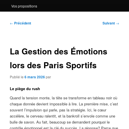
Vos propositions
Navigation
←
Précédent
Suivant
→
des
articles
La Gestion des Émotions
lors des Paris Sportifs
Publié le
6 mars 2026
par
Le piège du rush
Quand la tension monte, la tête se transforme en tableau noir où
chaque donnée devient impossible à lire. La première mise, c’est
souvent l’impulsion qui parle, pas la stratégie. Ici, le cœur
accélère, le cerveau ralentit, et la bankroll s’envole comme une
bulle de savon. Au fait, beaucoup se demandent pourquoi le
contrôle émotionnel est la clé du succès. La réponse? Parce que