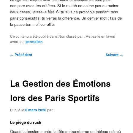
compare avec tes critères. Si le match ne coche pas au moins
deux cases, laisse-le filer. Si tu suis ce protocole pendant trois
paris consécutifs, tu verras la différence. Un dernier mot : fais de
la pause ton meilleur allié.
Ce contenu a été publié dans Non classé par
. Mettez-le en favori
avec son
permalien
.
Navigation
←
Précédent
Suivant
→
des
articles
La Gestion des Émotions
lors des Paris Sportifs
Publié le
6 mars 2026
par
Le piège du rush
Quand la tension monte, la tête se transforme en tableau noir où