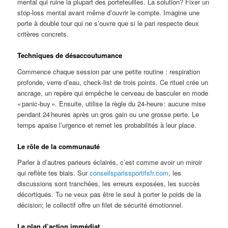
mental qui ruine la plupart des portefeuilles. La solution? Fixer un
stop‑loss mental avant même d’ouvrir le compte. Imagine une
porte à double tour qui ne s’ouvre que si le pari respecte deux
critères concrets.
Techniques de désaccoutumance
Commence chaque session par une petite routine : respiration
profonde, verre d’eau, check‑list de trois points. Ce rituel crée un
ancrage, un repère qui empêche le cerveau de basculer en mode
« panic‑buy ». Ensuite, utilise la règle du 24‑heure : aucune mise
pendant 24 heures après un gros gain ou une grosse perte. Le
temps apaise l’urgence et remet les probabilités à leur place.
Le rôle de la communauté
Parler à d’autres parieurs éclairés, c’est comme avoir un miroir
qui reflète tes biais. Sur
conseilsparissportifsfr.com
, les
discussions sont tranchées, les erreurs exposées, les succès
décortiqués. Tu ne veux pas être le seul à porter le poids de la
décision; le collectif offre un filet de sécurité émotionnel.
Le plan d’action immédiat