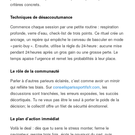
critères concrets.
Techniques de désaccoutumance
Commence chaque session par une petite routine : respiration
profonde, verre d’eau, check‑list de trois points. Ce rituel crée un
ancrage, un repère qui empêche le cerveau de basculer en mode
« panic‑buy ». Ensuite, utilise la règle du 24‑heure : aucune mise
pendant 24 heures après un gros gain ou une grosse perte. Le
temps apaise l’urgence et remet les probabilités à leur place.
Le rôle de la communauté
Parler à d’autres parieurs éclairés, c’est comme avoir un miroir
qui reflète tes biais. Sur
conseilsparissportifsfr.com
, les
discussions sont tranchées, les erreurs exposées, les succès
décortiqués. Tu ne veux pas être le seul à porter le poids de la
décision; le collectif offre un filet de sécurité émotionnel.
Le plan d’action immédiat
Voilà le deal : dès que tu sens le stress monter, ferme le
navigateur, respire trois fois, écris le pourquoi du pari, puis