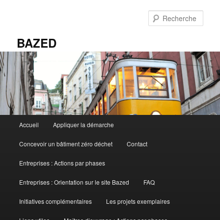
Aller
au
Rech
contenu
principal
BAZED
Menu
Accueil
Appliquer la démarche
principal
Concevoir un bâtiment zéro déchet
Contact
Entreprises : Actions par phases
Entreprises : Orientation sur le site Bazed
FAQ
Initiatives complémentaires
Les projets exemplaires