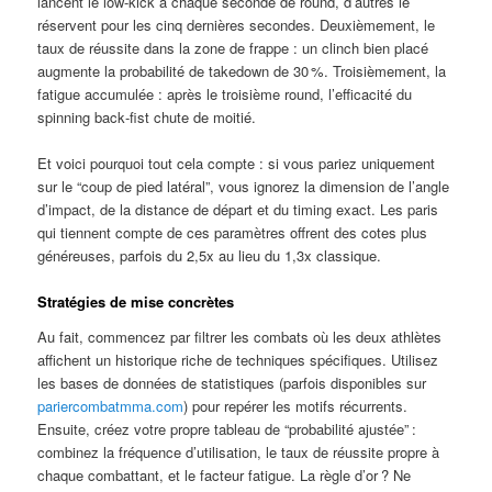
lancent le low‑kick à chaque seconde de round, d’autres le
réservent pour les cinq dernières secondes. Deuxièmement, le
taux de réussite dans la zone de frappe : un clinch bien placé
augmente la probabilité de takedown de 30 %. Troisièmement, la
fatigue accumulée : après le troisième round, l’efficacité du
spinning back‑fist chute de moitié.
Et voici pourquoi tout cela compte : si vous pariez uniquement
sur le “coup de pied latéral”, vous ignorez la dimension de l’angle
d’impact, de la distance de départ et du timing exact. Les paris
qui tiennent compte de ces paramètres offrent des cotes plus
généreuses, parfois du 2,5x au lieu du 1,3x classique.
Stratégies de mise concrètes
Au fait, commencez par filtrer les combats où les deux athlètes
affichent un historique riche de techniques spécifiques. Utilisez
les bases de données de statistiques (parfois disponibles sur
pariercombatmma.com
) pour repérer les motifs récurrents.
Ensuite, créez votre propre tableau de “probabilité ajustée” :
combinez la fréquence d’utilisation, le taux de réussite propre à
chaque combattant, et le facteur fatigue. La règle d’or ? Ne