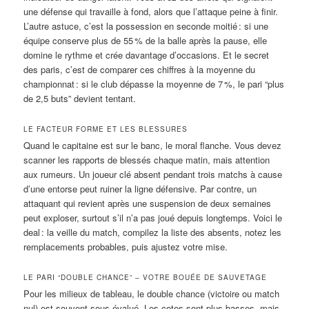
une défense qui travaille à fond, alors que l’attaque peine à finir.
L’autre astuce, c’est la possession en seconde moitié : si une
équipe conserve plus de 55 % de la balle après la pause, elle
domine le rythme et crée davantage d’occasions. Et le secret
des paris, c’est de comparer ces chiffres à la moyenne du
championnat : si le club dépasse la moyenne de 7 %, le pari “plus
de 2,5 buts” devient tentant.
LE FACTEUR FORME ET LES BLESSURES
Quand le capitaine est sur le banc, le moral flanche. Vous devez
scanner les rapports de blessés chaque matin, mais attention
aux rumeurs. Un joueur clé absent pendant trois matchs à cause
d’une entorse peut ruiner la ligne défensive. Par contre, un
attaquant qui revient après une suspension de deux semaines
peut exploser, surtout s’il n’a pas joué depuis longtemps. Voici le
deal : la veille du match, compilez la liste des absents, notez les
remplacements probables, puis ajustez votre mise.
LE PARI “DOUBLE CHANCE” – VOTRE BOUÉE DE SAUVETAGE
Pour les milieux de tableau, le double chance (victoire ou match
nul) est souvent sous-évalué. Les cotes sont plus basses, mais