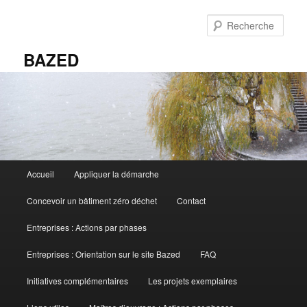
Aller
au
Rech
contenu
principal
BAZED
Menu
Accueil
Appliquer la démarche
principal
Concevoir un bâtiment zéro déchet
Contact
Entreprises : Actions par phases
Entreprises : Orientation sur le site Bazed
FAQ
Initiatives complémentaires
Les projets exemplaires