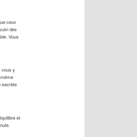
que ceux
suivi des
able. Vous
 vous y
et même
e secrète
quilibre et
nute.