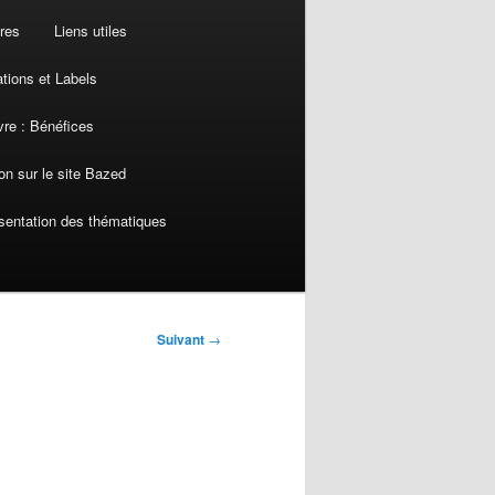
res
Liens utiles
ations et Labels
re : Bénéfices
on sur le site Bazed
sentation des thématiques
Suivant
→