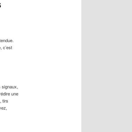
s
ttendue.
, c’est
s signaux,
rédire une
 tirs
vez,