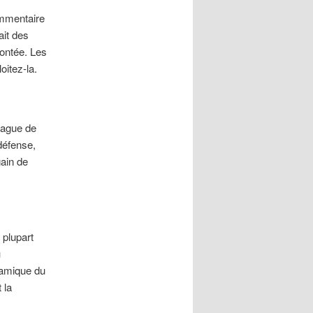
ommentaire
ait des
montée. Les
itez‑la.
vague de
 défense,
gain de
 plupart
u
namique du
 la