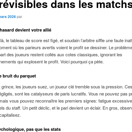
révisibles dans les match
mars 2026
par
hasard devient votre allié
à, le tableau de score est figé, et soudain l’arbitre siffle une faute ina
oment où les parieurs avertis voient le profit se dessiner. Le problème
part des joueurs restent collés aux cotes classiques, ignorant les
ements qui explosent le profit. Voici pourquoi ça pète.
e bruit du parquet
 grince, les joueurs suez, un joueur clé tremble sous la pression. Ce
gligés, sont les catalyseurs de paris lucratifs. Vous ne pouvez pas p
mais vous pouvez reconnaître les premiers signes: fatigue excessive,
ls du staff. Un petit déclic, et le pari devient un éclair. En gros, obser
capitalisez.
ychologique, pas que les stats