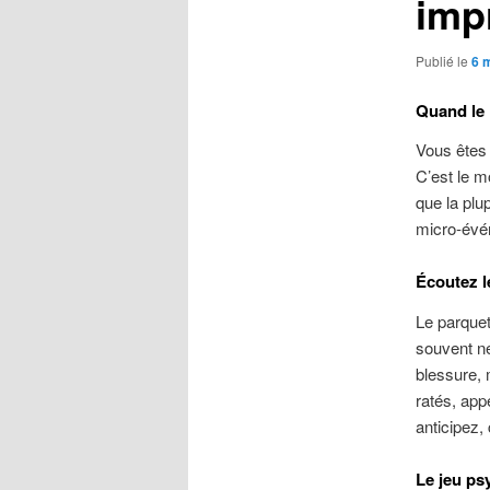
imp
Publié le
6 
Quand le 
Vous êtes l
C’est le m
que la plu
micro‑évén
Écoutez l
Le parquet
souvent né
blessure, 
ratés, appe
anticipez, 
Le jeu ps