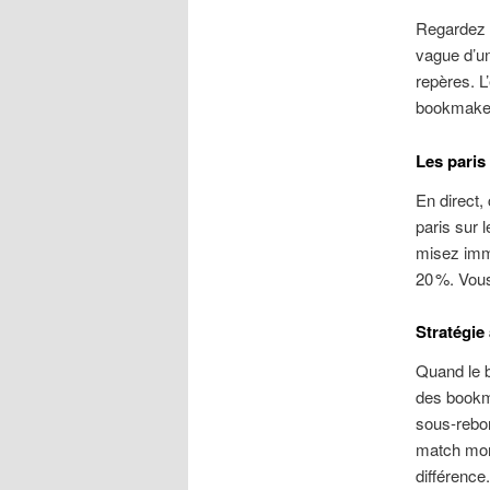
Regardez 
vague d’un
repères. L
bookmakers
Les paris
En direct
paris sur 
misez immé
20 %. Vous
Stratégie 
Quand le b
des bookma
sous‑rebon
match mont
différence.