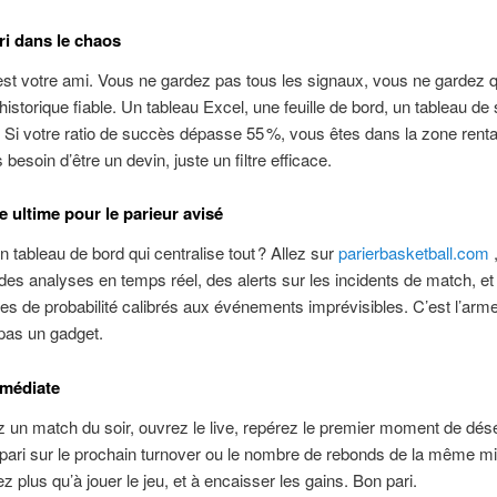
tri dans le chaos
’est votre ami. Vous ne gardez pas tous les signaux, vous ne gardez 
 historique fiable. Un tableau Excel, une feuille de bord, un tableau de 
 Si votre ratio de succès dépasse 55 %, vous êtes dans la zone rent
besoin d’être un devin, juste un filtre efficace.
 ultime pour le parieur avisé
n tableau de bord qui centralise tout ? Allez sur
parierbasketball.com
,
des analyses en temps réel, des alerts sur les incidents de match, 
s de probabilité calibrés aux événements imprévisibles. C’est l’arm
pas un gadget.
mmédiate
 un match du soir, ouvrez le live, repérez le premier moment de désé
pari sur le prochain turnover ou le nombre de rebonds de la même mi
z plus qu’à jouer le jeu, et à encaisser les gains. Bon pari.