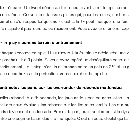
les réseaux. Un tweet décousu d’un joueur avant la mi‑temps, un c
 entraîneur. Ce sont des fausses pistes qui, pour les initiés, sont en f
’émotion d’un supporter qui crie « c’est la fin ! » peut masquer une re
 n’ajustent pas leurs cotes rapidement. Vous avez une fenêtre, explo
 « in‑play » comme terrain d’entraînement
, chaque seconde compte. Un turnover à la 3ᵉ minute déclenche une 
le prochain tir à 3 points. Si vous avez repéré un déséquilibre dans la
diatement. Le timing, c’est la différence entre un gain de 2 % et un 
 ne cherchez pas la perfection, vous cherchez la rapidité.
anti‑cote : les paris sur les over/under de rebonds inattendus
allon rebondit à la 8ᵉ seconde, les joueurs font des courses folles. La
kers sous‑évaluent les rebonds sur les tirs ratés tardifs. Les sur‑o
ds deviennent un eldorado. Prenez le pari, mais seulement si la dy
re une augmentation des tirs manqués. C’est un coup d’éclat qui fait